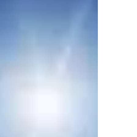
数年は目に見えてそれを実感する事になるかと
思います。 それにより、我々の進化・成長を促
すスピードも上がっているように思います。
「愛」「調和」をメジャーとして進化・成長を
２極を通して促すこの世界です。 反対の極に振
れた時に、どのように中心に戻していくのか、
そこに進化成長の鍵があります。 その鍵を生
かして地球と共に新たなステージへと進んでい
けますように。 It will soon be Christmas. I feel
that “love” is a strong theme for this month. In
the class I have held the other day, I was
reminded that the earth is a planet of “love.
The earth itself is c