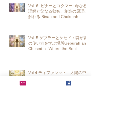
Vol. 6. ビナーとコクマー: 母なる
理解と父なる叡智、創造の原理に
触れる Binah and Chokmah :
Touching upon the principles of
creation, maternal understanding
and paternal wisdom.
Vol. 5 ゲブラーとケセド：魂が愛
の使い方を学ぶ場所Geburah and
Chesed ： Where the Soul
Learns How to Use Love
Vol.4 ティファレット 太陽の中
心で、本当の自分と出会う
Tiphareth: At the center of the
sun, I find my true self
Vol. 3 ホドとネツアック 知性と
感情という二つの翼Hod and
Netzak: Two Wings of Intellect