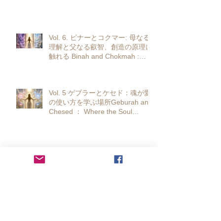
journey to return to the crown, to
become one with the source.
Vol. 6. ビナーとコクマー: 母なる
理解と父なる叡智、創造の原理に
触れる Binah and Chokmah :
Touching upon the principles of
creation, maternal understanding
and paternal wisdom.
Vol. 5 ゲブラーとケセド：魂が愛
の使い方を学ぶ場所Geburah and
Chesed ： Where the Soul
Learns How to Use Love
Vol.4 ティファレット 太陽の中
心で、本当の自分と出会う
Tiphareth: At the center of the
sun, I find my true self