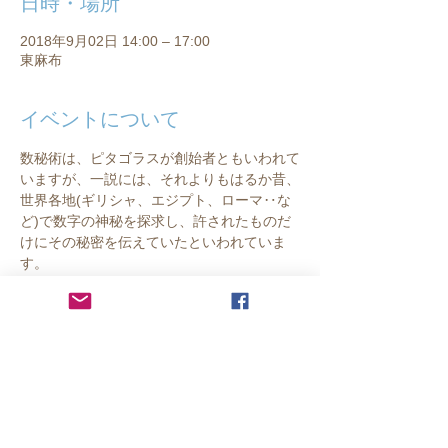
日時・場所
2018年9月02日 14:00 – 17:00
東麻布
イベントについて
数秘術は、ピタゴラスが創始者ともいわれて
いますが、一説には、それよりもはるか昔、
世界各地(ギリシャ、エジプト、ローマ‥な
ど)で数字の神秘を探求し、許されたものだ
けにその秘密を伝えていたといわれていま
す。
この数字に秘められた意味、エネルギーをも
う一度探っていくことにより、自分と大いな
るものの関係を観ていきます。
また、私たち一人一人も産まれた時よりすで
に、この数字の神秘を与えらています。誕生
日、そして名前です。
それらの数字から、性質や、人生のサイクル
のどの部分にいるのか等を観ていきます。