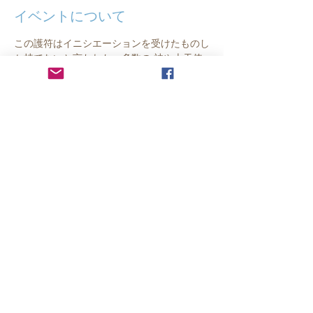
イベントについて
この護符はイニシエーションを受けたものし
か持てないと言われた、多数の 神や大天使
たちのエネルギーや惑星のエネルギーが入っ
ているとてもパワフルな護符です。
この護符に入っている神や大天使の名前を読
み解き、そしてそのエネルギーとつながって
いきます。　
単なるお守り作りではなく、制作過程そのも
のがエネルギーワークとなっています。
3回のクラスになっています。
参加費用：10,000円/回
このイベントをシェア