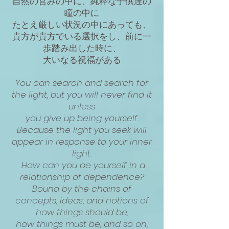
自然の営みの中に、純粋な子供達の
瞳の中に
たとえ厳しい状況の中にあっても、
貴方が貴方でいる選択をし、前に一
歩踏み出した時に、
大いなる祝福がある
You can search and search for
the light, but you will never find it
unless
you give up being yourself.
Because the light you seek will
appear in response to your inner
light.
How can you be yourself in a
relationship of dependence?
Bound by the chains of
concepts, ideas, and notions of
how things should be,
how things must be, and so on,