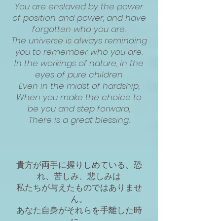
You are enslaved by the power
of position and power, and have
forgotten who you are.
The universe is always reminding
you to remember who you are.
In the workings of nature, in the
eyes of pure children
Even in the midst of hardship,
When you make the choice to
be you and step forward,
There is a great blessing.
貴方が両手に握りしめている、恐
れ、苦しみ、悲しみは
私たちが与えたものではありませ
ん。
あなた自身がそれらを手離した時