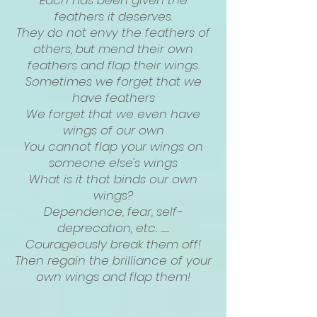
Each has been given the
feathers it deserves.
They do not envy the feathers of
others, but mend their own
feathers and flap their wings.
Sometimes we forget that we
have feathers
We forget that we even have
wings of our own
You cannot flap your wings on
someone else's wings
What is it that binds our own
wings?
Dependence, fear, self-
deprecation, etc. ......
Courageously break them off!
Then regain the brilliance of your
own wings and flap them!