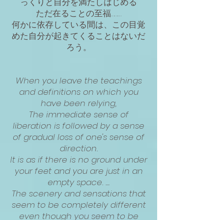
っくりと自分を満たしはじめる
ただ在ることの至福………
何かに依存している間は、この目覚
めた自分が起きてくることはないだ
ろう。
When you leave the teachings
and definitions on which you
have been relying,
The immediate sense of
liberation is followed by a sense
of gradual loss of one's sense of
direction.
It is as if there is no ground under
your feet and you are just in an
empty space. ....
The scenery and sensations that
seem to be completely different
even though you seem to be