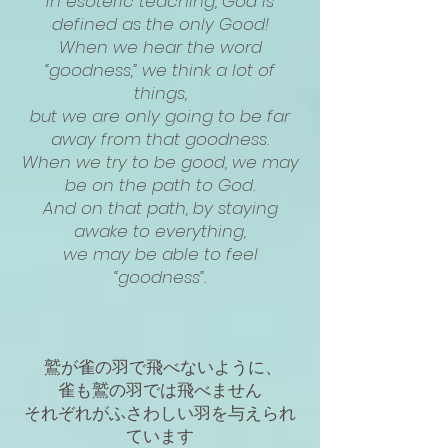
In esoteric teaching, God is
defined as the only Good!
When we hear the word
“goodness,” we think a lot of
things,
but we are only going to be far
away from that goodness.
When we try to be good, we may
be on the path to God.
And on that path, by staying
awake to everything,
we may be able to feel
“goodness”.
鷲が雀の羽で飛べないように、
雀も鷲の羽では飛べません
それぞれがふさわしい羽を与えられ
ています