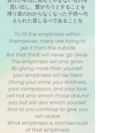
貴方が本当に望んでやまないものを
思い出し、繋がろうとすることを
帰り道のわからなくなった子供へ与
えられた道しるべであることを
To fill the emptiness within
themselves, many are trying to
get it from the outside
But that thirst will never go away.
The emptiness will only grow.
By giving more than yourself,
your emptiness will be filled.
Giving your smile, your kindness,
your compassion, and your love
will not only enrich those around
you, but will also enrich yourself.
And as you continue to give, you
will realize
What emptiness is, and because
of that emptiness