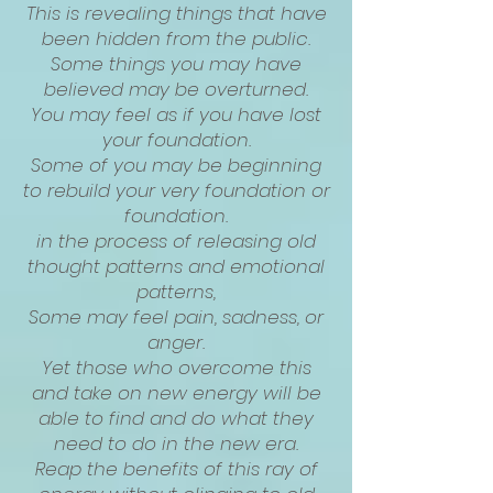
This is revealing things that have
been hidden from the public.
Some things you may have
believed may be overturned.
You may feel as if you have lost
your foundation.
Some of you may be beginning
to rebuild your very foundation or
foundation.
in the process of releasing old
thought patterns and emotional
patterns,
Some may feel pain, sadness, or
anger.
Yet those who overcome this
and take on new energy will be
able to find and do what they
need to do in the new era.
Reap the benefits of this ray of