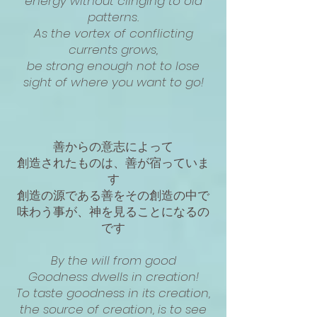
energy without clinging to old
patterns.
As the vortex of conflicting
currents grows,
be strong enough not to lose
sight of
where you want to go!
善からの意志によって
創造されたものは、善が宿っていま
す
創造の源である善をその創造の中で
味わう事が、神を見ることになるの
です
By the will from good
Goodness dwells in creation!
To taste goodness in its creation,
the source of creation, is to see