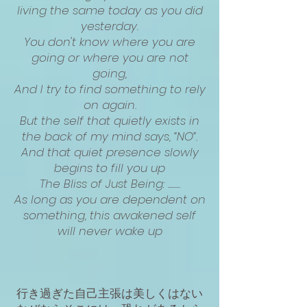
living the same today as you did
yesterday.
You don't know where you are
going or where you are not
going,
And I try to find something to rely
on again.
But the self that quietly exists in
the back of my mind says, “NO”.
And that quiet presence slowly
begins to fill you up
The Bliss of Just Being: .........
As long as you are dependent on
something, this awakened self
will never wake up
行き過ぎた自己主張は美しくはない