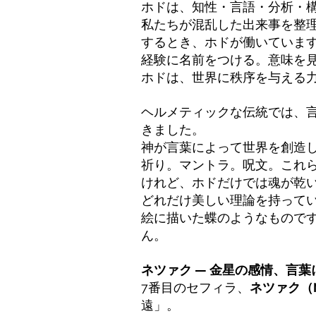
ホドは、知性・言語・分析・
私たちが混乱した出来事を整
するとき、ホドが働いていま
経験に名前をつける。意味を
ホドは、世界に秩序を与える
ヘルメティックな伝統では、
きました。
神が言葉によって世界を創造
祈り。マントラ。呪文。これ
けれど、ホドだけでは魂が乾
どれだけ美しい理論を持って
絵に描いた蝶のようなもので
ん。
ネツァク — 金星の感情、言
7番目のセフィラ、
ネツァク（N
遠」。