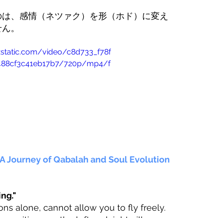
のは、感情（ネツァク）を形（ホド）に変え
せん。
ixstatic.com/video/c8d733_f78f
488cf3c41eb17b7/720p/mp4/f
A Journey of Qabalah and Soul Evolution 
ing."
ons alone, cannot allow you to fly freely.