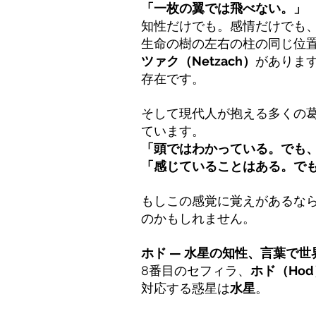
「一枚の翼では飛べない。」
知性だけでも。感情だけでも
生命の樹の左右の柱の同じ位
ツァク（Netzach）
がありま
存在です。
そして現代人が抱える多くの
ています。
「頭ではわかっている。でも
「感じていることはある。で
もしこの感覚に覚えがあるな
のかもしれません。
ホド — 水星の知性、言葉で
8番目のセフィラ、
ホド（Hod
対応する惑星は
水星
。