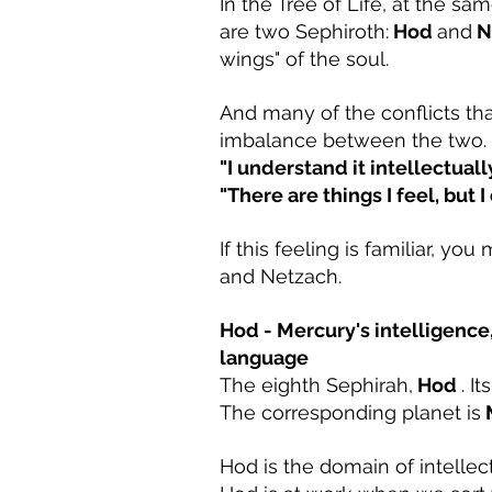
In the Tree of Life, at the sam
are two Sephiroth:
Hod
and
N
wings" of the soul.
And many of the conflicts th
imbalance between the two.
"I understand it intellectuall
"There are things I feel, but 
If this feeling is familiar, 
and Netzach.
Hod - Mercury's intelligence
language
The eighth Sephirah,
Hod
. I
The corresponding planet is
Hod is the domain of intellect