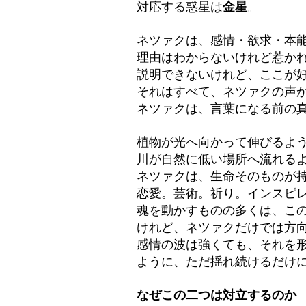
対応する惑星は
金星
。
ネツァクは、感情・欲求・本
理由はわからないけれど惹か
説明できないけれど、ここが
それはすべて、ネツァクの声
ネツァクは、言葉になる前の
植物が光へ向かって伸びるよ
川が自然に低い場所へ流れる
ネツァクは、生命そのものが
恋愛。芸術。祈り。インスピ
魂を動かすものの多くは、こ
けれど、ネツァクだけでは方
感情の波は強くても、それを
ように、ただ揺れ続けるだけ
なぜこの二つは対立するのか