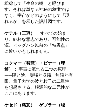
総称して「生命の樹」と呼びま
す。それは単なる神秘の象徴では
なく、宇宙がどのようにして「現
れるか」を示した設計図です。
ケテル（王冠）：
 すべての始ま
り。純粋な意志であり、可能性の
源。ビッグバン以前の「特異点」
に近いかもしれません。
コクマー（智慧）・ビナー（理
解）：
 宇宙に流れる二つの原理
——陽と陰、膨張と収縮、無限と有
限。量子力学の波と粒子の二重性
を想起させる、根源的な二元性が
ここにあります。
ケセド（慈悲）・ゲブラー（峻