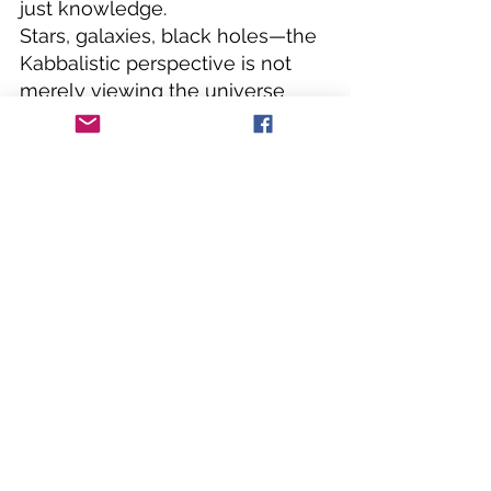
just knowledge.
Stars, galaxies, black holes—the 
Kabbalistic perspective is not 
merely viewing the universe 
from the outside as an infinite 
expanse stretching into the 
distance, but beginning to 
discover the wholeness of the 
universe within oneself.
Viewing the universe through 
the lens of Kabbalah may 
ultimately mean viewing 
yourself. If you find yourself 
asking questions like, "Why is 
this reality?" or "Why is this life?", 
it might be a sign that the door 
to your inner universe is 
beginning to open.