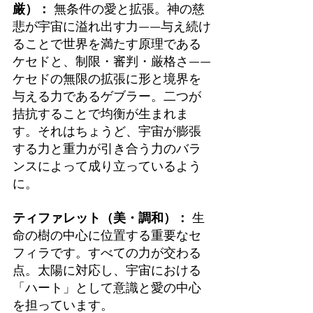
厳）：
 無条件の愛と拡張。神の慈
悲が宇宙に溢れ出す力——与え続け
ることで世界を満たす原理である
ケセドと、制限・審判・厳格さ——
ケセドの無限の拡張に形と境界を
与える力であるゲブラー。二つが
拮抗することで均衡が生まれま
す。それはちょうど、宇宙が膨張
する力と重力が引き合う力のバラ
ンスによって成り立っているよう
に。
ティファレット（美・調和）：
 生
命の樹の中心に位置する重要なセ
フィラです。すべての力が交わる
点。太陽に対応し、宇宙における
「ハート」として意識と愛の中心
を担っています。