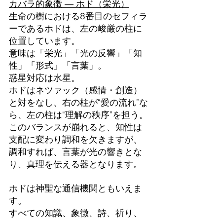
カバラ的象徴 ― ホド（栄光）
生命の樹における8番目のセフィラ
ーであるホドは、左の
峻厳の柱に
位置しています。
意味は「栄光」「光の反響」「知
性」「形式」「言葉」。
惑星対応は水星。
ホドはネツァック（感情・創造）
と対をなし、右の柱が“愛の流れ”な
ら、左の柱は“理解の秩序”を担う。
このバランスが崩れると、知性は
支配に変わり調和を欠きますが、
調和すれば、言葉が光の響きとな
り、真理を伝える器となります。
ホドは神聖な通信機関ともいえま
す。
すべての知識、象徴、詩、祈り、