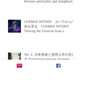
between spirituality and metaphysics?
COSMOS WITHIN カバラから宇
宙を見る COSMOS WITHIN:
Viewing the Universe from a
Kabbalah Perspective
Vol. 4. 日本神道と形而上学の共通
点 Similarities between Japanese
Shinto and Metaphysics
アーカイブ
2026年6月
（5）
5件の記事