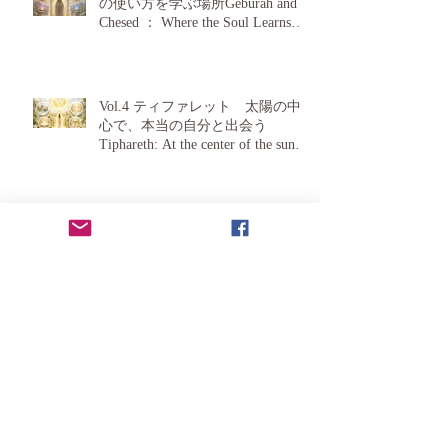
の使い方を学ぶ場所Geburah and
Chesed ： Where the Soul Learns
How to Use Love
Vol.4 ティファレット 太陽の中
心で、本当の自分と出会う
Tiphareth: At the center of the sun, I
find my true self
Vol. 3 ホドとネツアック 知性と
感情という二つの翼Hod and
Netzak: Two Wings of Intellect and
Emotion
Vol. 2 イエソド 見えない世界
が、現実を作っている Yesod:
The Invisible World Creates Reality