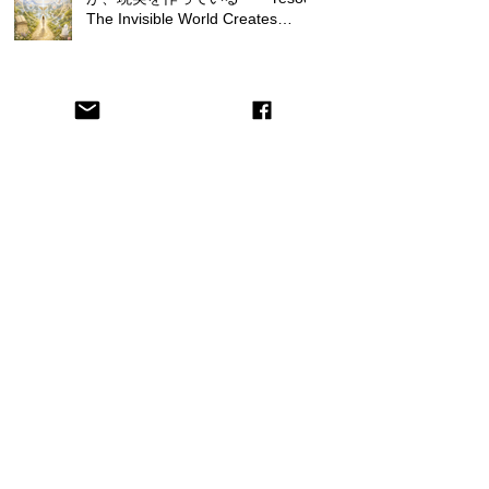
The Invisible World Creates
Reality
Vol. 1 マルクト — 王国、そして
魂の旅の出発点 MALKUTH - The
Kingdom, and the Starting Point
of a Soul's Journey
スピリチュアルと形而上学はどう
違うのか？ What is the
difference between spirituality
and metaphysics?
COSMOS WITHIN カバラから
宇宙を見る COSMOS WITHIN:
Viewing the Universe from a