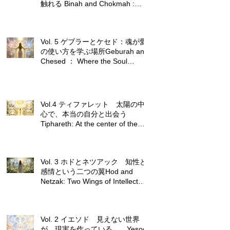
触れる Binah and Chokmah :
Touching upon the principles of
creation, maternal understanding
and paternal wisdom.
Vol. 5 ゲブラーとケセド：魂が愛
の使い方を学ぶ場所Geburah and
Chesed ： Where the Soul
Learns How to Use Love
Vol.4 ティファレット 太陽の中
心で、本当の自分と出会う
Tiphareth: At the center of the
sun, I find my true self
Vol. 3 ホドとネツアック 知性と
感情という二つの翼Hod and
Netzak: Two Wings of Intellect
and Emotion
Vol. 2 イエソド 見えない世界
が、現実を作っている Yesod: