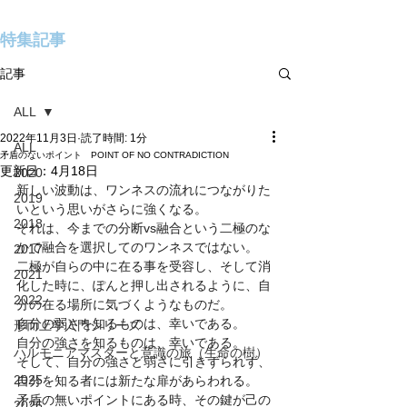
特集記事
記事
ALL
2022年11月3日
読了時間: 1分
ALL
矛盾のないポイント POINT OF NO CONTRADICTION
更新日：
4月18日
2020
新しい波動は、ワンネスの流れにつながりた
2019
いという思いがさらに強くなる。
2018
それは、今までの分断vs融合という二極のな
かで融合を選択してのワンネスではない。
2017
二極が自らの中に在る事を受容し、そして消
2021
化した時に、ぽんと押し出されるように、自
2022
分の在る場所に気づくようなものだ。
自分の弱さを知るものは、幸いである。
形而上学入門シリーズ
自分の強さを知るものは、幸いである。
ハルモニアマスターと意識の旅（生命の樹）
そして、自分の強さと弱さに引きずられず、
2025
自分を知る者には新たな扉があらわれる。
矛盾の無いポイントにある時、その鍵が己の
2026