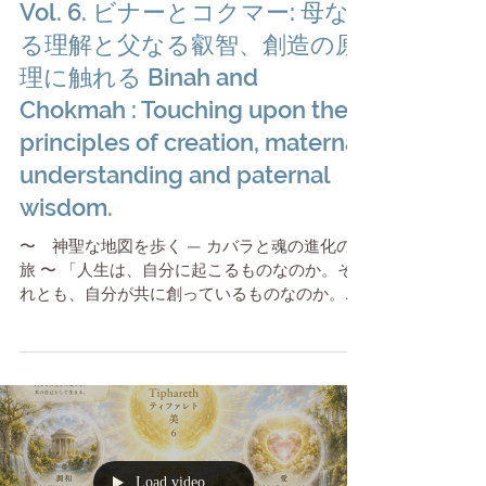
Vol. 6. ビナーとコクマー: 母な
る理解と父なる叡智、創造の原
理に触れる Binah and
Chokmah : Touching upon the
principles of creation, maternal
understanding and paternal
wisdom.
〜 神聖な地図を歩く — カバラと魂の進化の
旅 〜 「人生は、自分に起こるものなのか。そ
れとも、自分が共に創っているものなのか。」
ここまでの旅で、私たちはずいぶん遠くまで来
ました。 マルクトで、現実に立つことを学び。
イエソドで、潜在意識の鏡を見つめ。 ホドとネ
ツァクで、知性と感情という二つの翼を整え。
ティファレトで、本当の自己の光に触れ。 ゲブ
ラーとケセドで、愛と力のバランスを学びまし
た。 そして今、旅はさらに高い領域へ向かいま
Load video
す。 ここから先は、個人的な癒しや自己成長だ