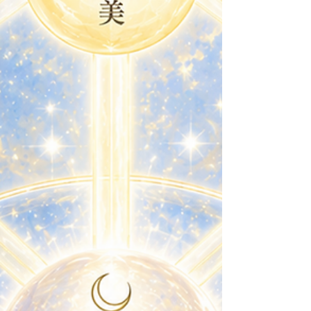
で「現実に立つこと」を学び、イェソドで「潜
在意識の鏡」を見つめ、ホドとネツァクで「知
性と感情の二つの翼」に出会いました。 そして
今、そのすべてが収束する場所へ向かいます。
生命の樹の中心に位置する第6セフィラ――テ
ィファレト（Tiphereth）。 その名は「美」を
意味し、対応する惑星は太陽です。 ティファレ
トとは、魂の太陽 太陽は、自ら光を放ちます。
のように何かを映して輝くのではありません。
ティファレトも同じです。 ここは、外から与え
られたアイデンティティではなく、内側から自
然に輝く自己の中心です。 私たちは普段、多く
の「仮の自己」を生きています。 「こ