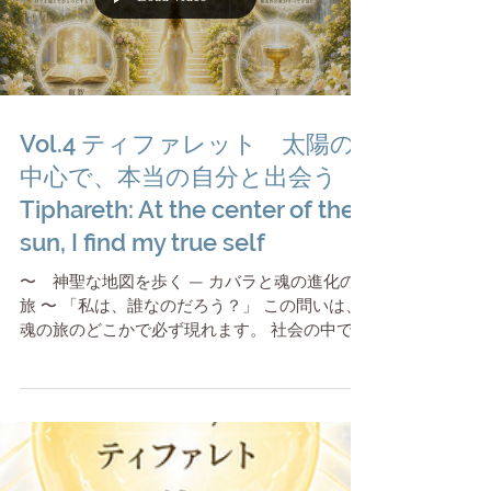
けの話ではありません。 もっと大きな問いが始
まります。 「そもそも、世界はどう創られてい
るのか？」 生命の樹の至高の三角形。 そこに
あるのが、ビナー（Binah） と コクマー
（Chokmah）です。 三柱の頂点として — 慈悲
Vol.4 ティファレット 太陽の
と峻厳の源流 生命の樹には、三つの縦の柱があ
ります。 右の柱（慈悲の柱） 左の柱（峻厳の
中心で、本当の自分と出会う
柱） 中央の柱（均衡の柱） コクマーは慈悲の
Tiphareth: At the center of the
柱の頂点。ゲブラーとケセドで学んだ「力と
sun, I find my true self
愛」の根源が、ここに宿っています。 ビナーは
峻厳の柱の頂点。ゲブラーが「必要な
〜 神聖な地図を歩く — カバラと魂の進化の
旅 〜 「私は、誰なのだろう？」 この問いは、
魂の旅のどこかで必ず現れます。 社会の中で与
えられた役割。 誰かの期待に応えようとする自
分。 頭で理解している自分。 感情に揺れる自
分。 れらをひとつずつ見つめていくと、ある瞬
間、もっと深い問いが立ち上がります。 その奥
にいる、本当の私は誰なのか？生命の樹の旅
は、ここで大きな転換点を迎えます。 マルクト