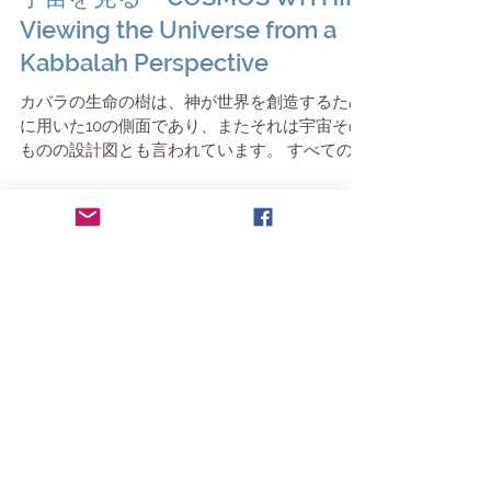
COSMOS WITHIN カバラから
宇宙を見る COSMOS WITHIN:
Viewing the Universe from a
Kabbalah Perspective
カバラの生命の樹は、神が世界を創造するため
に用いた10の側面であり、またそれは宇宙その
ものの設計図とも言われています。 すべての始
まり—エン・ソフとツィムツーム カバラの根幹
にある概念が、エン・ソフ（אֵין סוֹף）です。
「限りなきもの」「無限」「隠された神」を意
味し、根源の神の本質を指すといわれます。エ
ン・ソフは言葉にも思想にも捉えられない。形
を持たず、属性を持たず、時間すら超越した純
粋な「在ること」です。 神は世界を創造する余
最新記事
地（空）を作るために、宇宙が始まる前に自ら
の光を内側へと収縮・制限しました（ツィムツ
ーム）。その収縮によって生まれた空白に光が