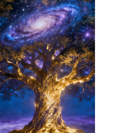
は説明できない「見えない流れ」が内側にある
ような。 その領域こそ、生命の樹の第２のポイ
ントです。 イエソドとは何か 私たちは「現
実」を確かなものだと思っています。 目に見え
るもの、触れられるもの、起きている出来事、
それが現実だ、と。 しかしヘルメティック・カ
バラはこう伝えます。 「あなたが現実だと思っ
ているものは、すでに最後の結果にすぎない」
現実は突然生まれるのではなく、その前に、見
えない領域で何かが起きています。 感情、記
憶、イメージ、夢、潜在意識、エネルギーな
ど。 その「見えない基盤」となる領域が、イエ
ソド（Yeso