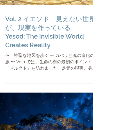
Vol. 2 イエソド 見えない世界
が、現実を作っている
Yesod: The Invisible World
Creates Reality
〜 神聖な地図を歩く — カバラと魂の進化の
旅 〜 Vol.1 では、生命の樹の最初のポイント
「マルクト」を訪れました。足元の現実、身
体、五感。「今ここ」にしっかりと立つこと
が、魂の旅の出発点でした。 しかし、「思った
ように自分をコントロールできない」と気づく
ことが多いのではないでしょうか。 頭ではわか
っているのに同じパターンを繰り返すとか、手
放したい感情にまた飲み込まれてしまう、なぜ
か似たような人間関係が続くなどなど。 理性で